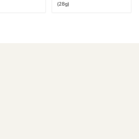
actuel
(28g)