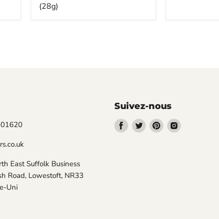
actuel
actuel
(28g)
Suivez-nous
Trouvez-
Trouvez-
Trouvez-
Trouvez-
501620
nous
nous
nous
nous
rs.co.uk
sur
sur
sur
sur
Facebook
Twitter
Pinterest
Instagram
rth East Suffolk Business
sh Road, Lowestoft, NR33
e-Uni