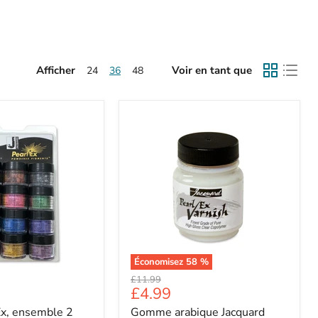
Afficher
Voir en tant que
24
36
48
Économisez
58
%
Prix
£11.99
Prix
£4.99
d'origine
Ex, ensemble 2
Gomme arabique Jacquard