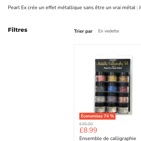
Pearl Ex crée un effet métallique sans être un vrai métal : i
Filtres
Trier par
Économisez
74
%
Prix
£35.00
Prix
£8.99
d'origine
Ensemble de calligraphie