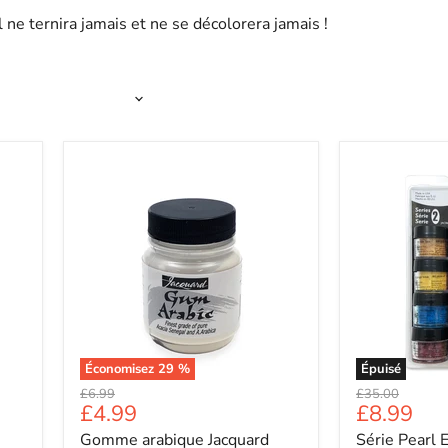
l ne ternira jamais et ne se décolorera jamais !
Économisez
29
%
Épuisé
Prix
Prix
£6.99
£35.00
Prix
Prix
£4.99
£8.99
d'origine
d'origine
Gomme arabique Jacquard
Série Pearl 