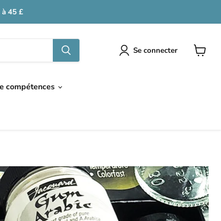
 à 45 £
Se connecter
Voir
le
panier
de compétences